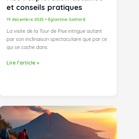
et conseils pratiques
19 décembre 2025
•
Églantine Gaillard
La visite de la Tour de Pise intrigue autant
par son inclinaison spectaculaire que par ce
qui se cache dans
L’intérieur
Lire l’article »
de
la
Tour
de
Pise
:
exploration
détaillée
et