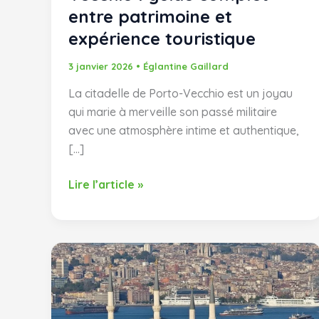
entre patrimoine et
expérience touristique
3 janvier 2026
•
Églantine Gaillard
La citadelle de Porto-Vecchio est un joyau
qui marie à merveille son passé militaire
avec une atmosphère intime et authentique,
[…]
La
Lire l’article »
citadelle
de
Porto-
Vecchio
:
guide
complet