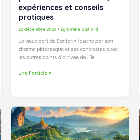
expériences et conseils
pratiques
22 décembre 2025
•
Églantine Gaillard
Le vieux port de Santorin fascine par son
charme pittoresque et ses contrastes avec
les autres points d’arrivée de l’île.
Guide
Lire l’article »
complet
du
vieux
port
de
Santorin
:
accès,