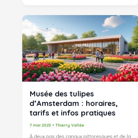
Istanbul
:
guide
complet
pour
un
séjour
inoubliable
Musée des tulipes
d’Amsterdam : horaires,
tarifs et infos pratiques
7 mai 2025
•
Thierry Vallée
À deux pas des canaux pittoresques et de la