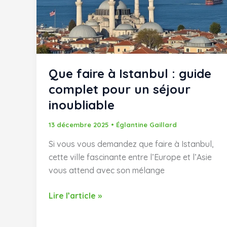
entre
patrimoine
et
expérience
touristique
Que faire à Istanbul : guide
complet pour un séjour
inoubliable
13 décembre 2025
•
Églantine Gaillard
Si vous vous demandez que faire à Istanbul,
cette ville fascinante entre l’Europe et l’Asie
vous attend avec son mélange
Que
Lire l’article »
faire
à