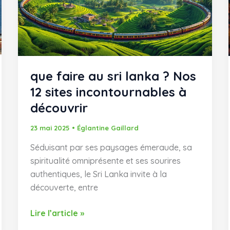
expériences
et
conseils
pratiques
que faire au sri lanka ? Nos
12 sites incontournables à
découvrir
23 mai 2025
•
Églantine Gaillard
Séduisant par ses paysages émeraude, sa
spiritualité omniprésente et ses sourires
authentiques, le Sri Lanka invite à la
découverte, entre
que
Lire l’article »
faire