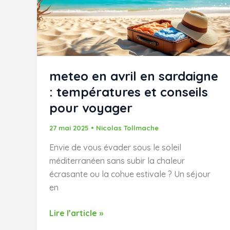
les
joyaux
balnéaires
de
l’île
meteo en avril en sardaigne
: températures et conseils
pour voyager
27 mai 2025
•
Nicolas Tollmache
Envie de vous évader sous le soleil
méditerranéen sans subir la chaleur
écrasante ou la cohue estivale ? Un séjour
en
meteo
Lire l’article »
en