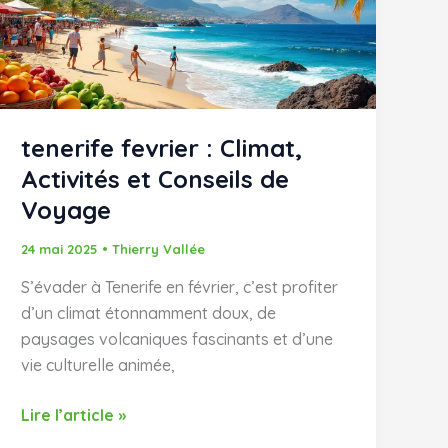
escapade
authentique
et
variée
tenerife fevrier : Climat,
Activités et Conseils de
Voyage
24 mai 2025
•
Thierry Vallée
S’évader à Tenerife en février, c’est profiter
d’un climat étonnamment doux, de
paysages volcaniques fascinants et d’une
vie culturelle animée,
tenerife
Lire l’article »
fevrier