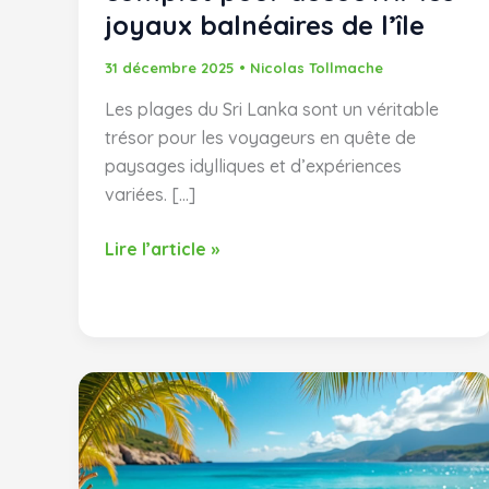
joyaux balnéaires de l’île
31 décembre 2025
•
Nicolas Tollmache
Les plages du Sri Lanka sont un véritable
trésor pour les voyageurs en quête de
paysages idylliques et d’expériences
variées. […]
Plages
Lire l’article »
du
Sri
Lanka
:
guide
complet
pour
découvrir