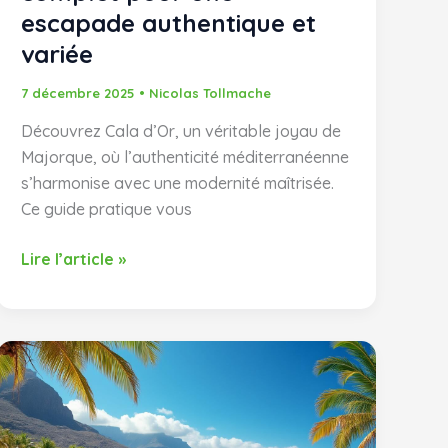
escapade authentique et
variée
7 décembre 2025
•
Nicolas Tollmache
Découvrez Cala d’Or, un véritable joyau de
Majorque, où l’authenticité méditerranéenne
s’harmonise avec une modernité maîtrisée.
Ce guide pratique vous
Cala
Lire l’article »
d’Or
Majorque
:
Guide
complet
pour
une