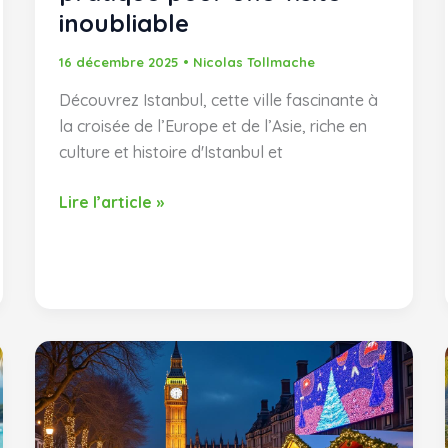
inoubliable
16 décembre 2025
•
Nicolas Tollmache
Découvrez Istanbul, cette ville fascinante à
la croisée de l’Europe et de l’Asie, riche en
culture et histoire d'Istanbul et
Istanbul
Lire l’article »
que
faire
:
guide
pratique
pour
une
visite
inoubliable