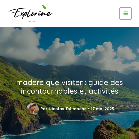
Aller
au
contenu
madere que visiter : guide des
incontournables et activités
Par
Nicolas Tollmache
•
17 mai 2025